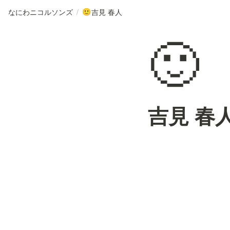
なにわニコルソンズ
/
吉見 春人
🙂
🙂
吉見 春