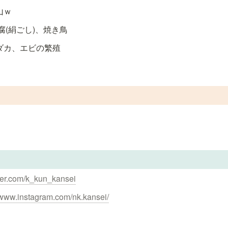
山ｗ
腐(絹ごし)、焼き鳥
メダカ、エビの繁殖
itter.com/k_kun_kansei
//www.instagram.com/nk.kansei/